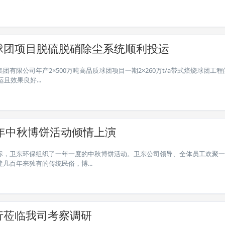
球团项目脱硫脱硝除尘系统顺利投运
限公司年产2×500万吨高品质球团项目一期2×260万t/a带式焙烧球团工程
效果良好...
4年中秋博饼活动倾情上演
际，卫东环保组织了一年一度的中秋博饼活动。卫东公司领导、全体员工欢聚一
百年来独有的传统民俗，博...
行莅临我司考察调研