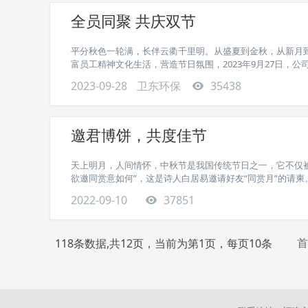
全员同聚 共庆双节
平分秋色一轮满，长伴云衢千里明。从盛夏到金秋，从新月
富员工精神文化生活，营造节日氛围，2023年9月27日，公司
2023-09-28
卫东环保
35438
邀君博饼，共度佳节
天上明月，人间情怀，中秋节是我国传统节日之一，它不仅
欲邀同赏意如何”，这是诗人白居易邀请好友“同赏月”的请柬。
2022-09-10
37851
首
118条数据,共12页，当前为第1页，每页10条