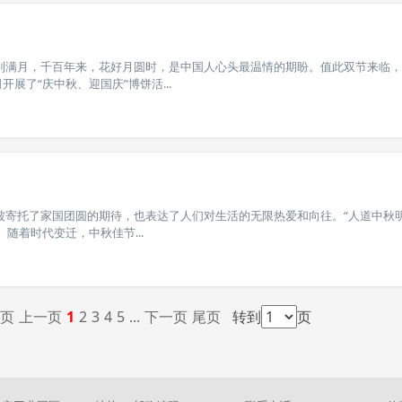
到满月，千百年来，花好月圆时，是中国人心头最温情的期盼。值此双节来临，
开展了“庆中秋、迎国庆”博饼活...
被寄托了家国团圆的期待，也表达了人们对生活的无限热爱和向往。“人道中秋
随着时代变迁，中秋佳节...
页
上一页
1
2
3
4
5
...
下一页
尾页
转到
页