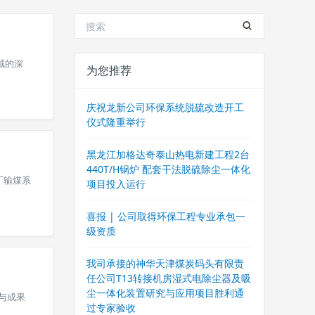
域的深
为您推荐
庆祝龙新公司环保系统脱硫改造开工
仪式隆重举行
黑龙江加格达奇泰山热电新建工程2台
440T/H锅炉 配套干法脱硫除尘一体化
厂输煤系
项目投入运行
喜报 | 公司取得环保工程专业承包一
级资质
我司承接的神华天津煤炭码头有限责
任公司T13转接机房湿式电除尘器及吸
尘一体化装置研究与应用项目胜利通
与成果
过专家验收