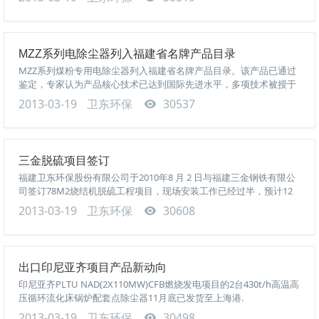
MZZ系列电除尘器列入福建省名牌产品目录
MZZ系列煤粉专用电除尘器列入福建省名牌产品目录。该产品已通过
鉴定，专家认为产品核心技术已达到国际先进水平，多项技术被授于
国家专利技术。被中国电力规划总院及中国电能成套设备有限公司列
2013-03-19
卫东环保
30537
入600MW、300MW和200MW机...
三金脱硫项目签订
福建卫东环保股份有限公司于2010年8 月 2 日与福建三金钢铁有限公
司签订78M2烧结机脱硫工程项目，现场安装工作已经过半，预计12
月底可以开始预调试。
2013-03-19
卫东环保
30608
出口印尼亚齐项目产品新动向
印尼亚齐PLTU NAD(2X110MW)CFB燃烧发电项目的2台430t/h高温高
压循环流化床锅炉配套点除尘器11月底已发货至上海港.
2013-03-19
卫东环保
30498